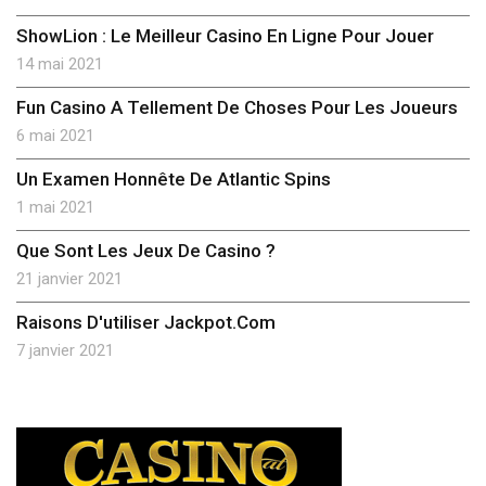
ShowLion : Le Meilleur Casino En Ligne Pour Jouer
14 mai 2021
Fun Casino A Tellement De Choses Pour Les Joueurs
6 mai 2021
Un Examen Honnête De Atlantic Spins
1 mai 2021
Que Sont Les Jeux De Casino ?
21 janvier 2021
Raisons D'utiliser Jackpot.Com
7 janvier 2021