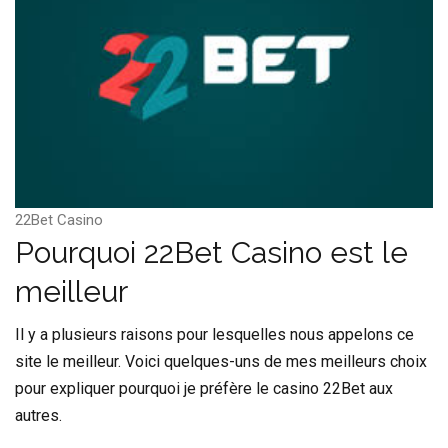
22Bet Casino
Pourquoi 22Bet Casino est le
meilleur
Il y a plusieurs raisons pour lesquelles nous appelons ce
site le meilleur. Voici quelques-uns de mes meilleurs choix
pour expliquer pourquoi je préfère le casino 22Bet aux
autres.