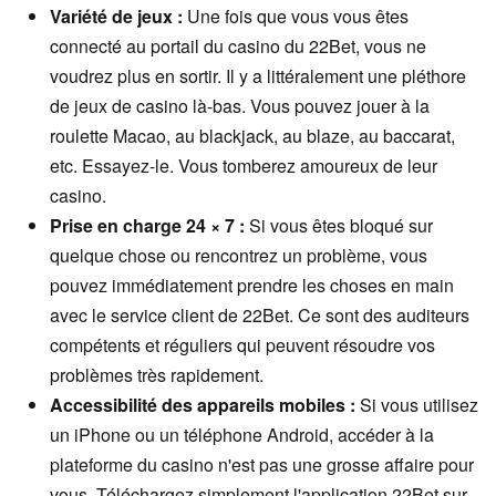
Variété de jeux :
Une fois que vous vous êtes
connecté au portail du casino du 22Bet, vous ne
voudrez plus en sortir. Il y a littéralement une pléthore
de jeux de casino là-bas. Vous pouvez jouer à la
roulette Macao, au blackjack, au blaze, au baccarat,
etc. Essayez-le. Vous tomberez amoureux de leur
casino.
Prise en charge 24 × 7 :
Si vous êtes bloqué sur
quelque chose ou rencontrez un problème, vous
pouvez immédiatement prendre les choses en main
avec le service client de 22Bet. Ce sont des auditeurs
compétents et réguliers qui peuvent résoudre vos
problèmes très rapidement.
Accessibilité des appareils mobiles :
Si vous utilisez
un iPhone ou un téléphone Android, accéder à la
plateforme du casino n'est pas une grosse affaire pour
vous. Téléchargez simplement l'application 22Bet sur