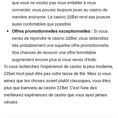
que vous ne voulez pas vous embêter à vous
connecter, vous pouvez toujours jouer au casino de
manière anonyme. Le casino 22Bet rend ses joueurs
aussi confortables que possible.
Offres promotionnelles exceptionnelles :
Si vous
venez de rejoindre le casino 22Bet, vous obtiendrez
très probablement une superbe offre promotionnelle.
Vos chances de recevoir une offre formidable
augmentent encore plus si vous venez d'Inde.
Si vous recherchez l'expérience de casino la plus moderne,
22bet n'est peut-être pas votre tasse de thé. Mais si vous
aimez que les choses soient plutôt classiques, vous êtes
plus que bienvenu au casino 22Bet. C'est l'une des
meilleures expériences de casino que vous ayez jamais
vécues.