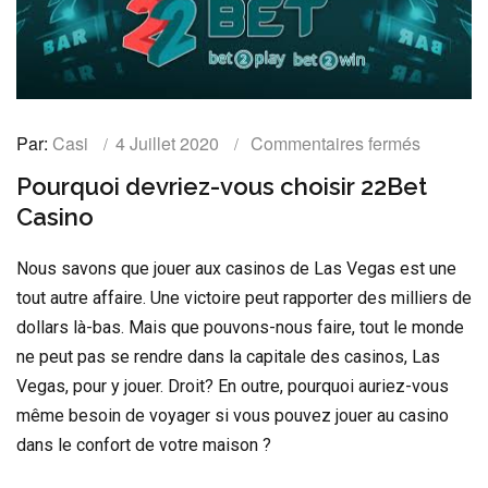
Par:
Casi
4 Juillet 2020
Commentaires fermés
Pourquoi devriez-vous choisir 22Bet
Casino
Nous savons que jouer aux casinos de Las Vegas est une
tout autre affaire. Une victoire peut rapporter des milliers de
dollars là-bas. Mais que pouvons-nous faire, tout le monde
ne peut pas se rendre dans la capitale des casinos, Las
Vegas, pour y jouer. Droit? En outre, pourquoi auriez-vous
même besoin de voyager si vous pouvez jouer au casino
dans le confort de votre maison ?