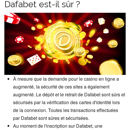
Dafabet est-il sûr ?
À mesure que la demande pour le casino en ligne a
augmenté, la sécurité de ces sites a également
augmenté. Le dépôt et le retrait de Dafabet sont sûrs et
sécurisés par la vérification des cartes d'identité lors
de la connexion. Toutes les transactions effectuées
par Dafabet sont sûres et sécurisées.
Au moment de l'inscription sur Dafabet, une