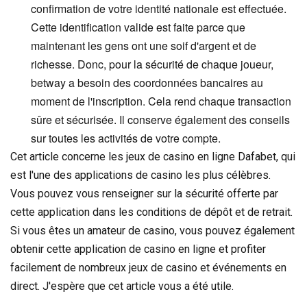
confirmation de votre identité nationale est effectuée.
Cette identification valide est faite parce que
maintenant les gens ont une soif d'argent et de
richesse. Donc, pour la sécurité de chaque joueur,
betway a besoin des coordonnées bancaires au
moment de l'inscription. Cela rend chaque transaction
sûre et sécurisée. Il conserve également des conseils
sur toutes les activités de votre compte.
Cet article concerne les jeux de casino en ligne Dafabet, qui
est l'une des applications de casino les plus célèbres.
Vous pouvez vous renseigner sur la sécurité offerte par
cette application dans les conditions de dépôt et de retrait.
Si vous êtes un amateur de casino, vous pouvez également
obtenir cette application de casino en ligne et profiter
facilement de nombreux jeux de casino et événements en
direct. J'espère que cet article vous a été utile.