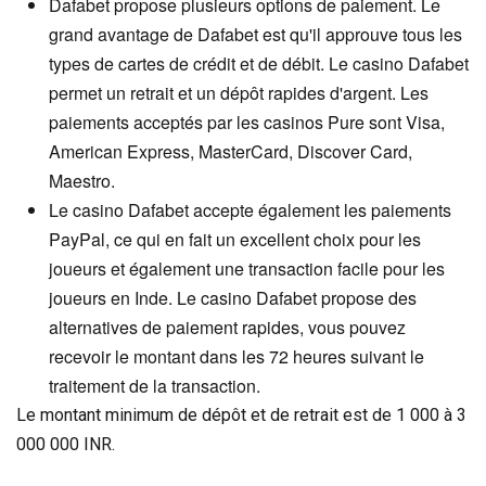
Dafabet propose plusieurs options de paiement. Le
grand avantage de Dafabet est qu'il approuve tous les
types de cartes de crédit et de débit. Le casino Dafabet
permet un retrait et un dépôt rapides d'argent. Les
paiements acceptés par les casinos Pure sont Visa,
American Express, MasterCard, Discover Card,
Maestro.
Le casino Dafabet accepte également les paiements
PayPal, ce qui en fait un excellent choix pour les
joueurs et également une transaction facile pour les
joueurs en Inde. Le casino Dafabet propose des
alternatives de paiement rapides, vous pouvez
recevoir le montant dans les 72 heures suivant le
traitement de la transaction.
Le montant minimum de dépôt et de retrait est de 1 000 à 3
000 000 INR.