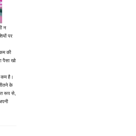
सी न
शियों पर
 रकम की
ा पैसा खो
ं कम है।
ीतने के
ित रूप से,
 अपनी