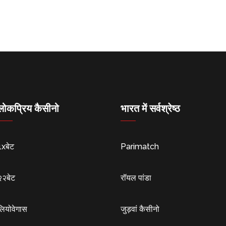
लोकप्रिय कैसीनो
भारत में सर्वश्रेष्ठ
1xबेट
Parimatch
२२बेट
रॉयल पांडा
लियोवेगास
जुड़वां कैसीनो